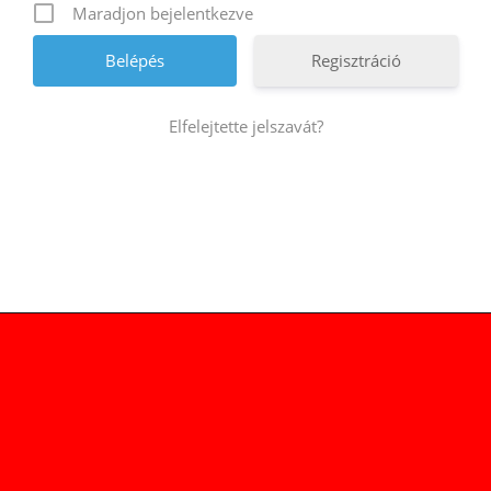
Maradjon bejelentkezve
Regisztráció
Elfelejtette jelszavát?